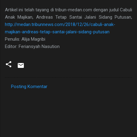
Artikel ini telah tayang di tribun-medan.com dengan judul Cabuli
Anak Majikan, Andreas Tetap Santai Jalani Sidang Putusan,
http://medan.tribunnews.com/2018/12/26/cabuli-anak-
majikan-andreas-tetap-santai-jalani-sidang-putusan
Penulis: Alija Magribi
Editor: Feriansyah Nasution
Posting Komentar
K
o
m
e
n
t