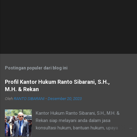
a
r
Postingan populer dari blog ini
Profil Kantor Hukum Ranto Sibarani, S.H.,
M.H. & Rekan
Oleh
RANTO SIBARANI
-
Desember 20, 2023
Kantor Hukum Ranto Sibarani, S.H., M.H. &
Rekan siap melayani anda dalam jasa
konsultasi hukum, bantuan hukum, upaya
hukum dan siap untuk melindungi kepentingan