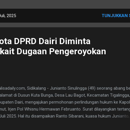
uli, 2025
TUNJUKKAN 
ta DPRD Dairi Diminta
rkait Dugaan Pengeroyokan
lisadaily.com, Sidikalang - Junianto Sinulingga (49) seorang abang b
alamat di Dusun Kuta Bunga, Desa Lau Bagot, Kecamatan Tigalingga,
upaten Dairi, mengajukan permohonan perlindungan hukum ke Kapo
ut, Irjen Pol Whisnu Hermawan Februanto. Surat dilayangkan tertan
Juli 2025. Hal itu disampaikan Ranto Sibarani, kuasa hukum Junianto
/7). Diterangkan, Junianto menjadi korban pengeroyokan usai cekcok
gan oknum anggota DPRD Dairi berinisial AP. “Tujuan pengajuan