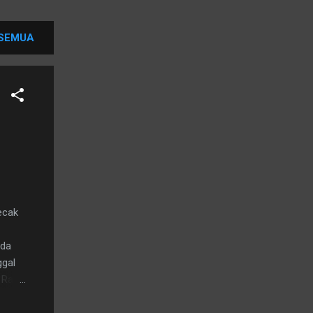
SEMUA
ecak
lda
ggal
, Rabu