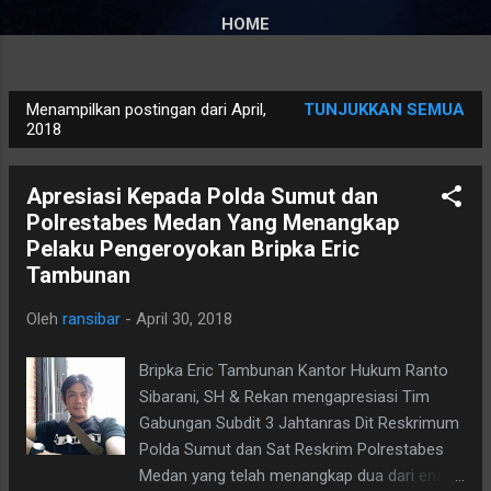
HOME
Menampilkan postingan dari April,
TUNJUKKAN SEMUA
P
2018
o
s
Apresiasi Kepada Polda Sumut dan
t
Polrestabes Medan Yang Menangkap
i
Pelaku Pengeroyokan Bripka Eric
n
Tambunan
g
Oleh
ransibar
-
April 30, 2018
a
n
Bripka Eric Tambunan Kantor Hukum Ranto
Sibarani, SH & Rekan mengapresiasi Tim
Gabungan Subdit 3 Jahtanras Dit Reskrimum
Polda Sumut dan Sat Reskrim Polrestabes
Medan yang telah menangkap dua dari enam