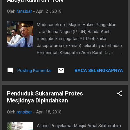
Molek, Pasir Penyu, Indra...
Oleh
ransibar
-
April 21, 2018
Modusaceh.co | Majelis Hakim Pengadilan
Tata Usaha Negeri (PTUN) Banda Aceh,
mengabulkan gugatan PT Proteknika
Jasapratama (rekanan) seluruhnya, terhadap
Pemerintah Kabupaten Aceh Barat Daya
(Abdya). Putusan itu dibacakan Hujja Tulhaq
SH, MH (hakim ketua) bersama Rahmad
BACA SELENGKAPNYA
Posting Komentar
Tabrani, Sh dan Miftah Sa’ad Caniago, SH
(anggota) di PTUN Banda Aceh, Lueng Bata,
Banda Aceh, Kamis (19/4/18). Dalam amar
Penduduk Sukaramai Protes
putusannya, majelis hakim menyatakan
Mesjidnya Dipindahkan
batalnya Surat Pejabat Pembuat Komitmen
(PPK) Dinas Perumahan Rakyat, Kawasan
Oleh
ransibar
-
April 18, 2018
Permukiman dan Lingkungan Hidup (Perkim-
LH) Kabupaten Abdya, Nomor 644/516/2017,
Aliansi Penyelamat Masjid Amal Silaturrahim
perihal, pemutusan kontrak pembangunan