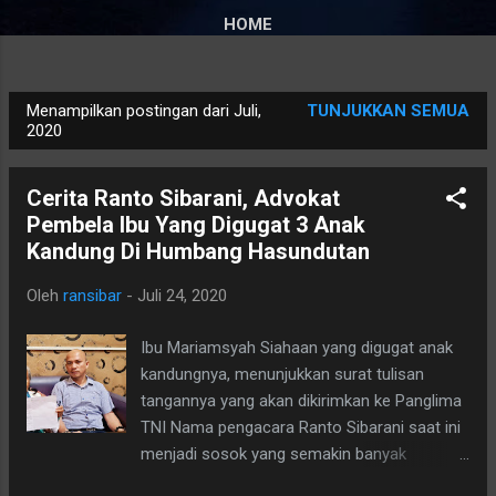
HOME
Menampilkan postingan dari Juli,
TUNJUKKAN SEMUA
P
2020
o
s
Cerita Ranto Sibarani, Advokat
t
Pembela Ibu Yang Digugat 3 Anak
i
Kandung Di Humbang Hasundutan
n
g
Oleh
ransibar
-
Juli 24, 2020
a
Ibu Mariamsyah Siahaan yang digugat anak
n
kandungnya, menunjukkan surat tulisan
tangannya yang akan dikirimkan ke Panglima
TNI Nama pengacara Ranto Sibarani saat ini
menjadi sosok yang semakin banyak
diperbincangkan belakangan ini di Sumatera