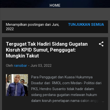
HOME
Menampilkan postingan dari Juni,
TUNJUKKAN SEMUA
P
2022
o
s
Tergugat Tak Hadiri Sidang Gugatan
t
Kisruh KPID Sumut, Penggugat:
i
Mungkin Takut
n
g
Oleh
ransibar
-
Juni 03, 2022
a
Para Penggugat dan Kuasa Hukumnya
n
Disadur dari RMOL.com Medan- Politisi dari
PKS, Hendro Susanto tidak hadir dalam
sidang perdana gugatan melawan hukum
dalam kisruh penetapan nama calon anggota
Komisi Penyiaran Indonesia Daerah (KPID)