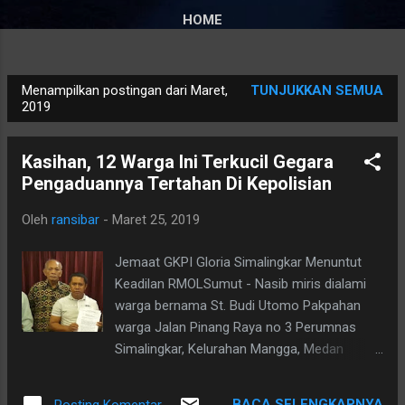
HOME
Menampilkan postingan dari Maret,
TUNJUKKAN SEMUA
P
2019
o
s
Kasihan, 12 Warga Ini Terkucil Gegara
t
Pengaduannya Tertahan Di Kepolisian
i
n
Oleh
ransibar
-
Maret 25, 2019
g
Jemaat GKPI Gloria Simalingkar Menuntut
a
Keadilan RMOLSumut - Nasib miris dialami
n
warga bernama St. Budi Utomo Pakpahan
warga Jalan Pinang Raya no 3 Perumnas
Simalingkar, Kelurahan Mangga, Medan
Tuntungan dan 11 orang rekannya yakni Drs
P Silalahi, St. M Sihombing, St FJP Purba, St J
BACA SELENGKAPNYA
Posting Komentar