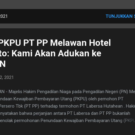
2021
TUNJUKKAN 
 PKPU PT PP Melawan Hotel
to: Kami Akan Adukan ke
MN
2, 2021
 Majelis Hakim Pengadilan Niaga pada Pengadilan Negeri (PN) Me
ndaan Kewajiban Pembayaran Utang (PKPU) oleh pemohon PT
rsero Tbk (PT PP) terhadap termohon PT Labersa Hutahean . Hak
yatakan bahwa perjanjian antara PT Labersa dan PT PP bukanlah
 "Menolak permohonan Penundaan Kewajiban Pembayaran Utang (PKP
on PKPU untuk seluruhnya. Menghukum Pemohon PKPU untuk memb
2.788.000," kata Hakim Ketua Dominggus Silaban. Menanggapi putusa