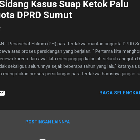
Sidang Kasus Suap Ketok Palu
gota DPRD Sumut
21
 - Penasehat Hukum (PH) para terdakwa mantan anggota DPRD Su
ewa atas proses persidangan yang berjalan. " Pertama kita mengho
kecewa karena dari awal kita menganggap kalaulah seluruh anggota 
tidak sekaligus seluruhnya sejak beberapa tahun yang lalu," katanya us
 Ia mengatakan proses persidangan para terdakwa harusnya jangan 
i kan para terdakwa ini mengalami tekanan psikis, jadi itu lebih berat
kan ditangkap, diperiksa, diadili," katanya. Selain itu, kata Ranto
BACA SELENGKA
n tuntutan jaksa serta barang bukti yang ada. "Kita juga sangat kec
i KPK banyak tulisan tangan juga, kita juga sejak awal keberatan terh
an berapa uang yang diterima oleh para terdakwa ini dibuat setelah ti...
POSTINGAN LAINNYA