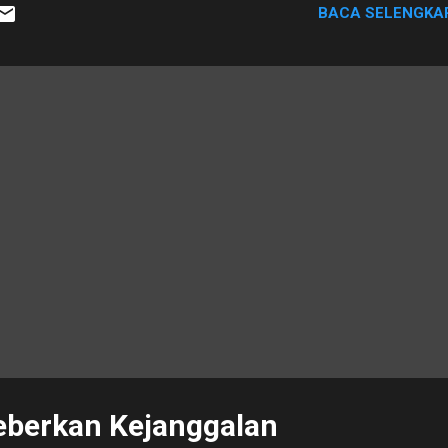
BACA SELENGKA
kum (PH) Termohon, Ranto Sibarani , SH, Dr. Panca Sarjana Putra, SH
MH, Josua Fernandus, SH, dan Yudhi Syahputra Sibarani, SH
sebut. Dikatakan Ranto putusan tersebut sudah mencerminkan keadi
ormati dan mengapresiasi keputusan majelis hakim yang menolak perm
eberkan Kejanggalan