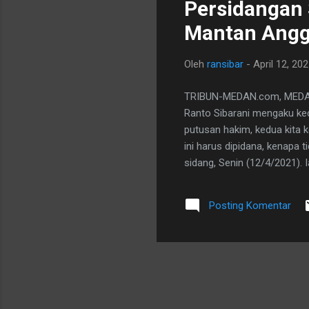
Persidangan 
Mantan Ang
Oleh
ransibar
-
April 12, 20
TRIBUN-MEDAN.com, MEDAN
Ranto Sibarani mengaku kec
putusan hakim, kedua kita 
ini harus dipidana, kenapa 
sidang, Senin (12/4/2021).
menunggu berlarut-larut. "In
hukumannya menunggu kapan a
Posting Komentar
pihaknya juga kecewa denga
tuntutan Jaksa dalam hal in
bukti-bukti flashdisk, catat