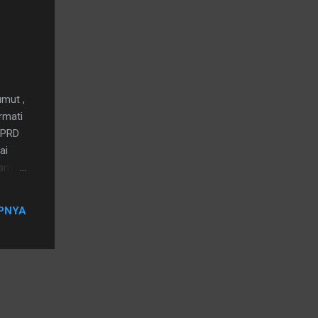
mut ,
rmati
DPRD
ai
sampai
PNYA
ewa
adap