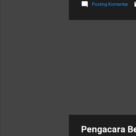
Posting Komentar
tersebut, Tim Penasehat Hu
MH, Kamaluddin Pane, SH., 
mengapresiasi putusan ter
bagi kliennya. "Kita mengh
Pengacara B