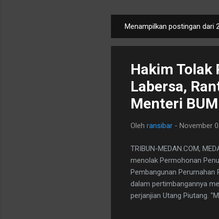
Menampilkan postingan dari 
P
o
s
Hakim Tolak
t
i
Labersa, Ran
n
Menteri BU
g
a
Oleh
ransibar
-
November 0
n
TRIBUN-MEDAN.COM, MEDAN -
menolak Permohonan Penu
Pembangunan Perumahan Pe
dalam pertimbangannya men
perjanjian Utang Piutang.
yang diajukan oleh Pemoh
biaya perkara sejumlah Rp 