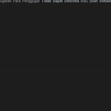
gugatan Para Penggugat
Tidak Dapat Diterima
atau
(niet ontvan