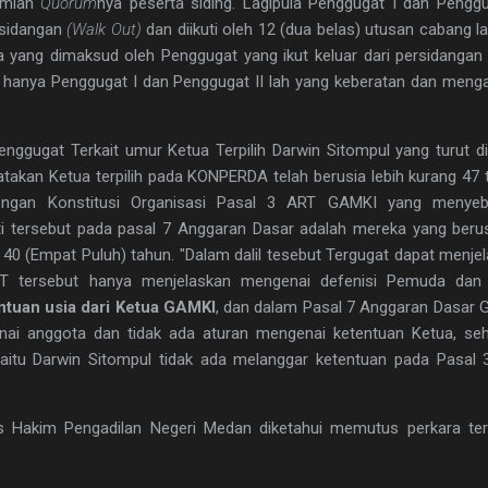
umlah
Quorum
nya peserta siding. Lagipula Penggugat I dan Penggu
rsidangan
(Walk Out)
dan diikuti oleh 12 (dua belas) utusan cabang la
a yang dimaksud oleh Penggugat yang ikut keluar dari persidangan
a hanya Penggugat I dan Penggugat II lah yang keberatan dan meng
enggugat Terkait umur Ketua Terpilih Darwin Sitompul yang turut d
takan Ketua terpilih pada KONPERDA telah berusia lebih kurang 47 
engan Konstitusi Organisasi Pasal 3 ART GAMKI yang menyeb
i tersebut pada pasal 7 Anggaran Dasar adalah mereka yang beru
 40 (Empat Puluh) tahun. "Dalam dalil tesebut Tergugat dapat menje
T tersebut hanya menjelaskan mengenai defenisi Pemuda dan
tuan usia dari Ketua GAMKI
, dan dalam Pasal 7 Anggaran Dasar
ai anggota dan tidak ada aturan mengenai ketentuan Ketua, seh
yaitu Darwin Sitompul tidak ada melanggar ketentuan pada Pasal
is Hakim Pengadilan Negeri Medan diketahui memutus perkara te