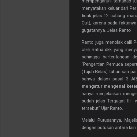
mempengaruhi terhadap j
menyatakan keluar dari Pe
tidak jelas 12 cabang man
Out), karena pada faktany
gugatannya. Jelas Ranto
Ranto juga menolak dalil P
oleh Ratna dkk, yang menya
sehingga bertentangan d
“Pengertian Pemuda sepert
(Tujuh Belas) tahun sampai
bahwa dalam pasal 3 AR
mengatur mengenai keten
hanya menjelaskan mengen
sudah jelas Tergugat III 
tersebut" Ujar Ranto.
Melalui Putusannya, Majel
dengan putusan antara lain: