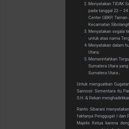
Menyatakan TIDAK SA
pada tanggal 22 – 24
Center GBKP, Taman 
Kecamatan Sibolangit
Menyatakan segala ti
untuk atas nama Terg
Menyatakan dalam hu
Utara;
Memerintahkan Tergu
Sumatera Utara yang 
Sumatera Utara ;
Untuk menguatkan Gugatann
Samosir. Sementara itu Par
S.H. & Rekan menghadirkkan
Ranto Sibarani menyatakan
faktanya Penggugat I dan P
Majelis Ketua karena deng