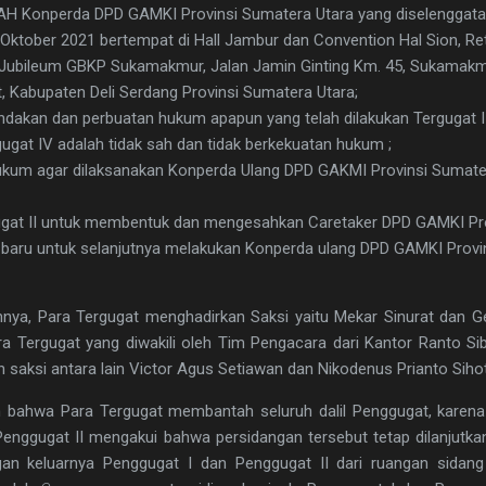
H Konperda DPD GAMKI Provinsi Sumatera Utara yang diselenggat
 Oktober 2021 bertempat di Hall Jambur dan Convention Hal Sion, Re
Jubileum GBKP Sukamakmur, Jalan Jamin Ginting Km. 45, Sukamakm
, Kabupaten Deli Serdang Provinsi Sumatera Utara;
ndakan dan perbuatan hukum apapun yang telah dilakukan Tergugat I
ugat IV adalah tidak sah dan tidak berkekuatan hukum ;
kum agar dilaksanakan Konperda Ulang DPD GAKMI Provinsi Sumate
gat II untuk membentuk dan mengesahkan Caretaker DPD GAMKI Pro
baru untuk selanjutnya melakukan Konperda ulang DPD GAMKI Provi
ya, Para Tergugat menghadirkan Saksi yaitu Mekar Sinurat dan 
a Tergugat yang diwakili oleh Tim Pengacara dari Kantor Ranto Sib
 saksi antara lain Victor Agus Setiawan dan Nikodenus Prianto Siho
 bahwa Para Tergugat membantah seluruh dalil Penggugat, karen
enggugat II mengakui bahwa persidangan tersebut tetap dilanjutka
an keluarnya Penggugat I dan Penggugat II dari ruangan sidang