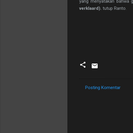
yang menyatakan bahwa 
verklaard).
tutup Ranto.
Posting Komentar
K
o
m
e
n