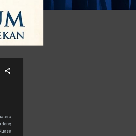
atera
erdang
 Kuasa