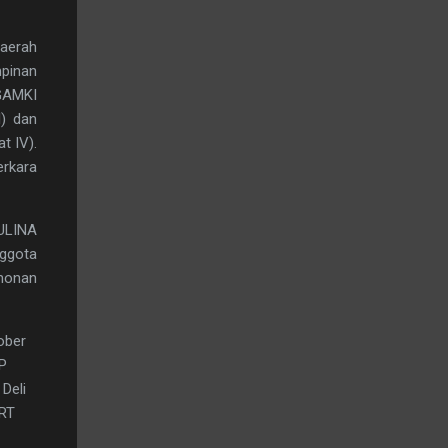
Daerah
mpinan
 GAMKI
I) dan
t IV).
rkara
ULINA
ggota
honan
ober
P
Deli
ART