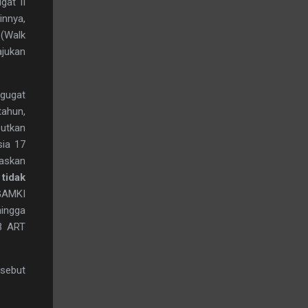
gat II
innya,
 (Walk
ajukan
igugat
tahun,
utkan
sia 17
laskan
tidak
 GAMKI
ingga
 3 ART
rsebut