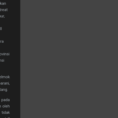
akan
treat
ur,
II
ra
vinsi
nsi
Gelmok
arani,
tang.
a pada
n oleh
 tidak