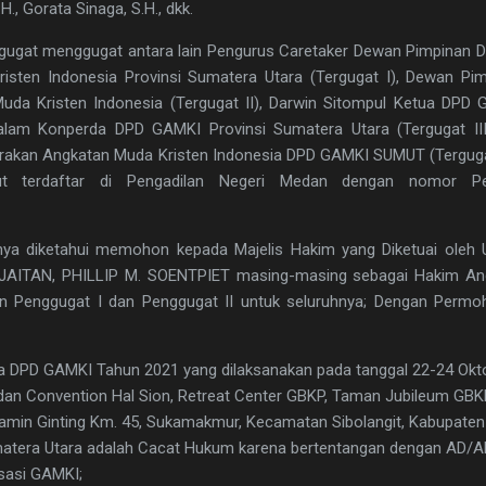
, Gorata Sinaga, S.H., dkk.
gugat menggugat antara lain Pengurus Caretaker Dewan Pimpinan 
sten Indonesia Provinsi Sumatera Utara (Tergugat I), Dewan Pi
da Kristen Indonesia (Tergugat II), Darwin Sitompul Ketua DPD
Dalam Konperda DPD GAMKI Provinsi Sumatera Utara (Tergugat II
akan Angkatan Muda Kristen Indonesia DPD GAMKI SUMUT (Terguga
ut terdaftar di Pengadilan Negeri Medan dengan nomor Pe
ya diketahui memohon kepada Majelis Hakim yang Diketuai oleh 
ITAN, PHILLIP M. SOENTPIET masing-masing sebagai Hakim An
n Penggugat I dan Penggugat II untuk seluruhnya; Dengan Permo
 DPD GAMKI Tahun 2021 yang dilaksanakan pada tanggal 22-24 Okt
dan Convention Hal Sion, Retreat Center GBKP, Taman Jubileum GBK
min Ginting Km. 45, Sukamakmur, Kecamatan Sibolangit, Kabupaten 
matera Utara adalah Cacat Hukum karena bertentangan dengan AD/
sasi GAMKI;