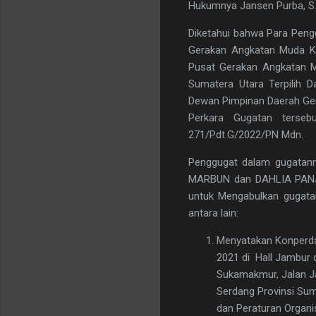
Hukumnya Jansen Purba, S.H.
Diketahui bahwa Para Peng
Gerakan Angkatan Muda Kri
Pusat Gerakan Angkatan Mu
Sumatera Utara Terpilih 
Dewan Pimpinan Daerah Ger
Perkara Gugatan terseb
271/Pdt.G/2022/PN Mdn.
Penggugat dalam gugatann
MARBUN dan DAHLIA PANJA
untuk Mengabulkan gugata
antara lain:
Menyatakan Konperda
2021 di Hall Jambur 
Sukamakmur, Jalan Ja
Serdang Provinsi Su
dan Peraturan Organi