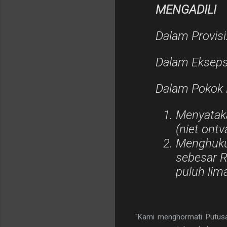
MENGADILI
Dalam Provisi
Dalam Ekseps
Dalam Pokok 
Menyataka
(niet ontv
Menghuku
sebesar R
puluh lima
"Kami menghormati Putusan