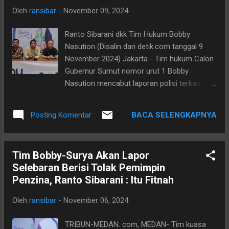
Oleh
ransibar
-
November 09, 2024
t...
Ranto Sibarani dkk Tim Hukum Bobby
Nasution (Disalin dari detik.com tanggal 9
November 2024) Jakarta - Tim hukum Calon
Gubernur Sumut nomor urut 1 Bobby
Nasution mencabut laporan polisi terkait
pelemparan mobil yang ditumpanginya usai
debat kedua Pilgub Sumut di Medan.
BACA SELENGKAPNYA
Posting Komentar
Pencabutan dilakukan atas arahan Bobby.
"Kami dari Tim Hukum Bobby-Surya secara
resmi sesuai dengan arahan calon Gubernur
Tim Bobby-Surya Akan Lapor
Sumut Bapak Bobby Nasution untuk
Selebaran Berisi Tolak Pemimpin
mencabut laporan yang kami laporkan
Penzina, Ranto Sibarani : Itu Fitnah
kemarin tanggal 7 November 2024, sudah
kami cabut laporan tersebut," kata Sekretaris
Oleh
ransibar
-
November 06, 2024
Tim Hukum Bobby-Surya, Ranto Sibarani,
SH., MH. dalam keterangannya, Sabtu
TRIBUN-MEDAN. com, MEDAN- Tim kuasa