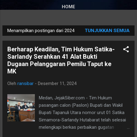
HOME
Menampilkan postingan dari 2024
TUNJUKKAN SEMUA
P
o
Berharap Keadilan, Tim Hukum Satika-
s
Sarlandy Serahkan 41 Alat Bukti
t
Dugaan Pelanggaran Pemilu Taput ke
i
MK
n
g
Oleh
ransibar
-
Desember 11, 2024
a
n
Medan, JejakSiber.com - Tim Hukum
pasangan calon (Paslon) Bupati dan Wakil
Bupati Tapanuli Utara nomor urut 01 Satika
Simamora-Sarlandy Hutabarat telah selesai
melengkapi berkas perbaikan gugatan
permohonan Perselisihan Hasil Pemilihan