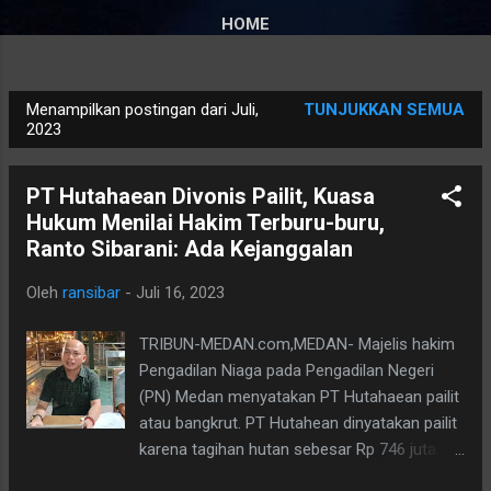
HOME
Menampilkan postingan dari Juli,
TUNJUKKAN SEMUA
P
2023
o
s
PT Hutahaean Divonis Pailit, Kuasa
t
Hukum Menilai Hakim Terburu-buru,
i
Ranto Sibarani: Ada Kejanggalan
n
g
Oleh
ransibar
-
Juli 16, 2023
a
TRIBUN-MEDAN.com,MEDAN- Majelis hakim
n
Pengadilan Niaga pada Pengadilan Negeri
(PN) Medan menyatakan PT Hutahaean pailit
atau bangkrut. PT Hutahean dinyatakan pailit
karena tagihan hutan sebesar Rp 746 juta.
Ranto Sibarani selaku kuasa hukum PT