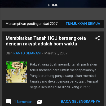
HOME
Menampilkan postingan dari 2007
TUNJUKKAN SEMUA
P
o
Membiarkan Tanah HGU bersengketa
s
dengan rakyat adalah bom waktu
t
i
Oleh
RANTO SIBARANI
-
Maret 25, 2007
n
g
Rakyat yang tidak memiliki tanah pasti akan
a
terus mencari cara untuk mendapatkannya.
n
Yang beruntung punya uang, akan membeli
tanah yang dekat dengan perkotaan, tempat
segala sesuatu bisa dibeli. Yang kurang
beruntung tidak punya uang banyak, akan
membeli tanah dipinggiran kota yang jauh
BACA SELENGKAPNYA
1 komentar
dari jalan utama, tidak ada fasilitas air bersih