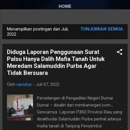
HOME
Menampilkan postingan dari Juli,
TUNJUKKAN SEMUA
P
2022
o
s
Diduga Laporan Penggunaan Surat
t
Palsu Hanya Dalih Mafia Tanah Untuk
i
Meredam Salamuddin Purba Agar
n
Tidak Bersuara
g
Oleh
ransibar
-
Juli 07, 2022
a
n
Persidangan di Pengadilan Negeri Dumai
Dumai – disalin dari mimbarnegeri.com ,
Gencarnya Laporan P3KD Provinsi Riau yang
dinakhodai Salamuddin Purba perihal adanya
mafia tanah di Tanjung Penyembal