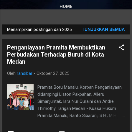
HOME
Menampilkan postingan dari 2025
TUNJUKKAN SEMUA
P
o
Penganiayaan Pramita Membuktikan
s
Perbudakan Terhadap Buruh di Kota
t
Medan
i
n
Oleh
ransibar
-
Oktober 27, 2025
g
a
Pramita Boru Manalu, Korban Penganiayaan
n
didampingi Liston Pakpahan, Alleru
Simanjuntak, Isra Nur Quraini dan Andre
Thimothy Tarigan Medan - Kuasa Hukum
Pramita Manalu, Ranto Sibarani, S.H., M.H.
menjelaskan bahwa Kliennya diduga dianiaya
di salah satu Swalayan yang terletak di Jalan