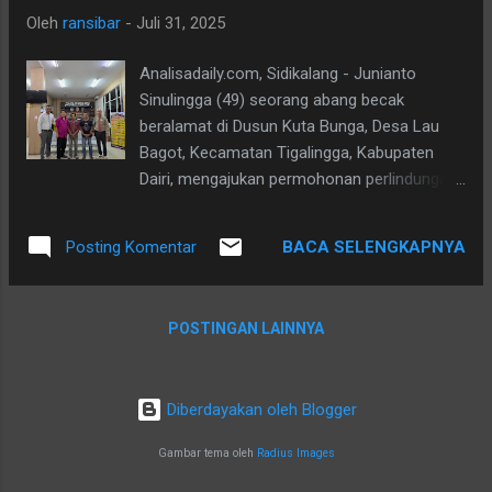
Oleh
ransibar
-
Juli 31, 2025
Analisadaily.com, Sidikalang - Junianto
Sinulingga (49) seorang abang becak
beralamat di Dusun Kuta Bunga, Desa Lau
Bagot, Kecamatan Tigalingga, Kabupaten
Dairi, mengajukan permohonan perlindungan
hukum ke Kapolda Sumut, Irjen Pol Whisnu
Hermawan Februanto. Surat dilayangkan
BACA SELENGKAPNYA
Posting Komentar
tertanggal 28 Juli 2025. Hal itu disampaikan
Ranto Sibarani, kuasa hukum Junianto, Rabu
(29/7). Diterangkan, Junianto menjadi korban
POSTINGAN LAINNYA
pengeroyokan usai cekcok dengan oknum
anggota DPRD Dairi berinisial AP. “Tujuan
pengajuan permohonan perlindungan hukum,
Diberdayakan oleh Blogger
agar AP diperiksa Polres Dairi. AP
mengancam membakar becak Junianto.
Gambar tema oleh
Radius Images
Manatahu Polres Dairi tidak berani