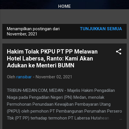
HOME
Menampilkan postingan dari
TUNJUKKAN SEMUA
P
November, 2021
o
s
Hakim Tolak PKPU PT PP Melawan
t
Hotel Labersa, Ranto: Kami Akan
i
Adukan ke Menteri BUMN
n
g
Oleh
ransibar
-
November 02, 2021
a
TRIBUN-MEDAN.COM, MEDAN - Majelis Hakim Pengadilan
n
Niaga pada Pengadilan Negeri (PN) Medan, menolak
Permohonan Penundaan Kewajiban Pembayaran Utang
(PKPU) oleh pemohon PT Pembangunan Perumahan Persero
Tbk (PT PP) terhadap termohon PT Labersa Hutahean .
Hakim dalam pertimbangannya menyatakan bahwa perjanjian