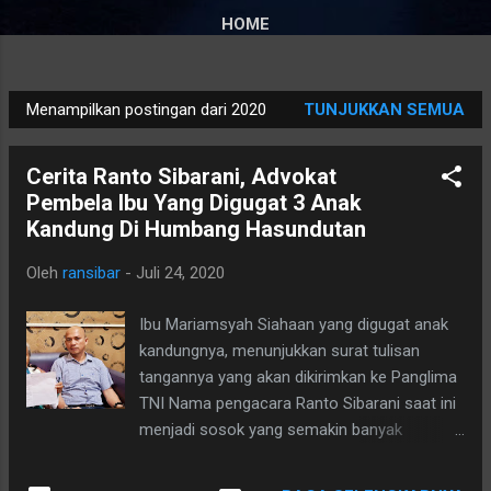
HOME
Menampilkan postingan dari 2020
TUNJUKKAN SEMUA
P
o
Cerita Ranto Sibarani, Advokat
s
Pembela Ibu Yang Digugat 3 Anak
t
Kandung Di Humbang Hasundutan
i
n
Oleh
ransibar
-
Juli 24, 2020
g
a
Ibu Mariamsyah Siahaan yang digugat anak
n
kandungnya, menunjukkan surat tulisan
tangannya yang akan dikirimkan ke Panglima
TNI Nama pengacara Ranto Sibarani saat ini
menjadi sosok yang semakin banyak
diperbincangkan belakangan ini di Sumatera
Utara. Hal ini tidak terlepas dari berbagai