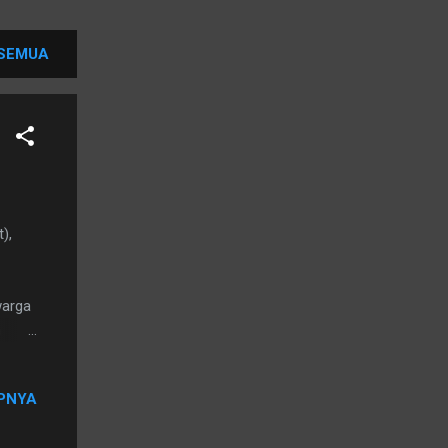
SEMUA
),
warga
n
ut,
tanah
PNYA
uktur,
lalu