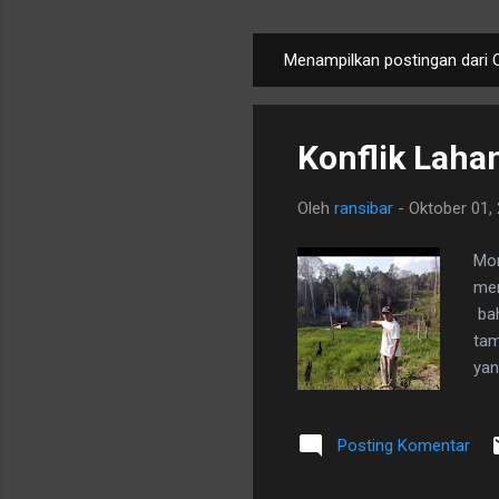
Menampilkan postingan dari 
P
o
s
Konflik Laha
t
i
Oleh
ransibar
-
Oktober 01,
n
g
Mon
a
men
n
bah
tam
yan
hut
Sen
Posting Komentar
di 
men