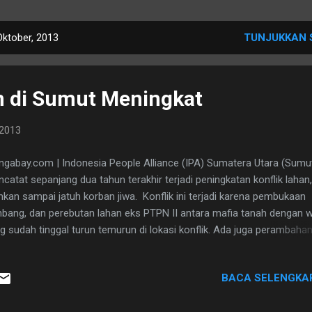
Oktober, 2013
TUNJUKKAN 
n di Sumut Meningkat
 2013
gabay.com | Indonesia People Alliance (IPA) Sumatera Utara (Sumut
catat sepanjang dua tahun terakhir terjadi peningkatan konflik lahan,
kan sampai jatuh korban jiwa. Konflik ini terjadi karena pembukaan
bang, dan perebutan lahan eks PTPN II antara mafia tanah dengan 
g sudah tinggal turun temurun di lokasi konflik. Ada juga perambaha
an akibat pembukaan tambang. Ranto Sibarani, Koordinator IPA Sum
in (23/9/13), mengatakan, hasil penelitian dan data mereka, konflik 
BACA SELENGKA
berbagai sektor seperti tambang, perkebunan, kehutanan, dan infrastr
ingkat sepanjang tahun. Pada akhir 2010 ada 106 konflik, akhir 2012 